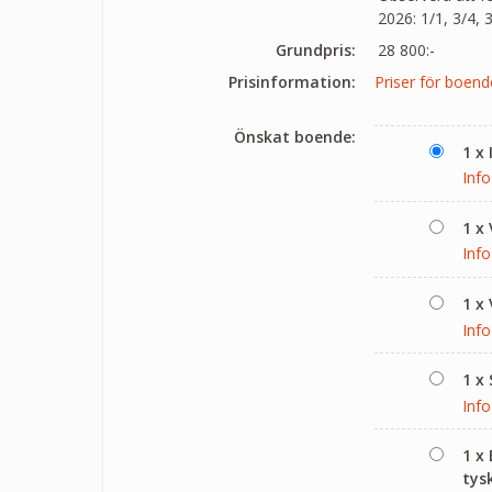
2026: 1/1, 3/4, 
Grundpris:
28 800:-
Prisinformation:
Priser för boende
Önskat boende:
1 x
Info
1 x
Info
1 x
Info
1 x
Info
1 x
tys