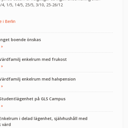
3/4, 1/5, 14/5, 25/5, 3/10, 25-26/12
 i Berlin
 Inget boende önskas
 »
 Värdfamilj enkelrum med frukost
 »
 Värdfamilj enkelrum med halvpension
 »
 Studentlägenhet på GLS Campus
 »
 Enkelrum i delad lägenhet, självhushåll med
k värd