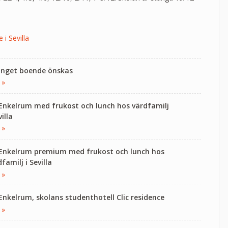
.
 i Sevilla
 Inget boende önskas
 »
 Enkelrum med frukost och lunch hos värdfamilj
villa
 »
 Enkelrum premium med frukost och lunch hos
familj i Sevilla
 »
 Enkelrum, skolans studenthotell Clic residence
 »