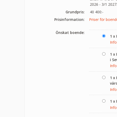
2026 - 3/1 2027
Grundpris:
40 400:-
Prisinformation:
Priser för boende
Önskat boende:
1 x
Info
1 x
i Se
Info
1 x
värd
Info
1 x
Info