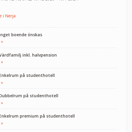
e i Nerja
 Inget boende önskas
 »
 Värdfamilj inkl. halvpension
 »
 Enkelrum på studenthotell
 »
 Dubbelrum på studenthotell
 »
 Enkelrum premium på studenthotell
 »