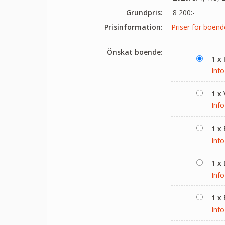
Grundpris:
8 200:-
Prisinformation:
Priser för boend
Önskat boende:
1 x
Info
1 x
Info
1 x
Info
1 x
Info
1 x
Info