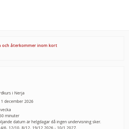
en och återkommer inom kort
dkurs i Nerja
11 december 2026
 vecka
 50 minuter
öljande datum är helgdagar då ingen undervisning sker.
24/6, 12/10, 8/12, 19/12 2026 - 10/1 2027.