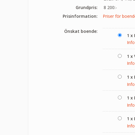
Grundpris:
8 200:-
Prisinformation:
Priser för boend
Önskat boende:
1 x
Info
1 x
Info
1 x
Info
1 x
Info
1 x
Info