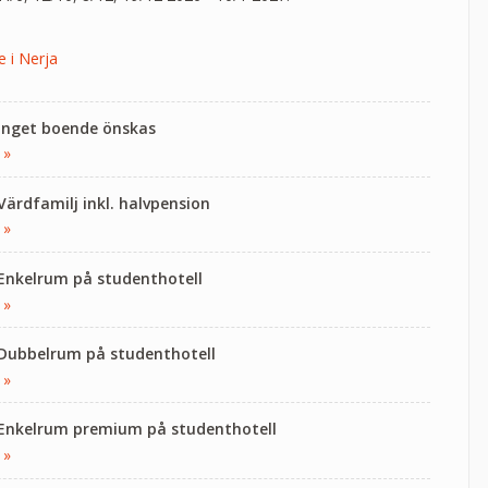
e i Nerja
 Inget boende önskas
 »
 Värdfamilj inkl. halvpension
 »
 Enkelrum på studenthotell
 »
 Dubbelrum på studenthotell
 »
 Enkelrum premium på studenthotell
 »