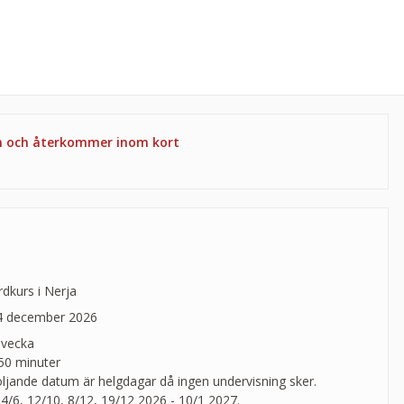
en och återkommer inom kort
dkurs i Nerja
4 december 2026
 vecka
 50 minuter
öljande datum är helgdagar då ingen undervisning sker.
24/6, 12/10, 8/12, 19/12 2026 - 10/1 2027.