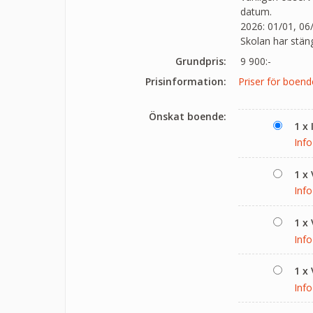
datum.
2026: 01/01, 06/
Skolan har stän
Grundpris:
9 900:-
Prisinformation:
Priser för boen
Önskat boende:
1 x
Info
1 x 
Info
1 x
Info
1 x
Info